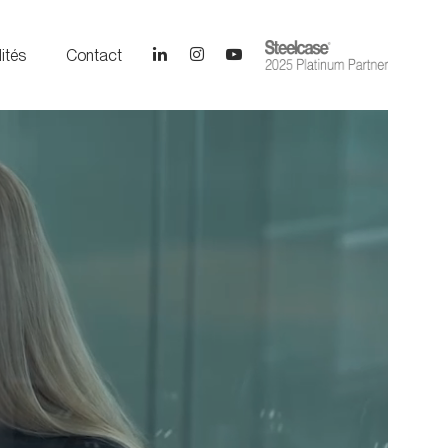
ités
Contact
d