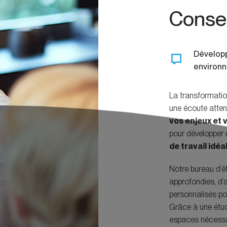
Consei
Développ
environn
La transformati
une écoute atten
vos enjeux et 
pour développer u
de travail idéa
Notre bureau d’é
approfondies, d’at
personnalisés p
Grâce à une étud
espaces nécessa