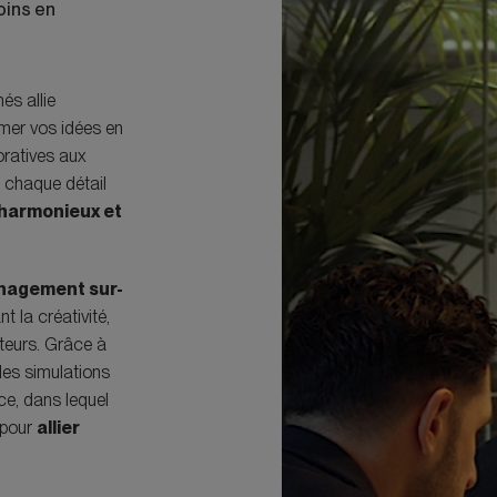
oins en
és allie
rmer vos idées en
oratives aux
 chaque détail
 harmonieux et
énagement sur-
t la créativité,
ateurs. Grâce à
des simulations
ace, dans lequel
 pour
allier