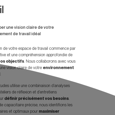
l
er une vision claire de votre
ement de travail idéal
on de votre espace de travail commence par
tive et une compréhension approfondie de
vos objectifs
. Nous collaborons avec vous
ne vision claire de votre
environnement
l
.
tudes utilise une combinaison d’analyses
eliers de réflexion et d’entretiens
our
définir précisément vos besoins
.
e capacitaire précise, nous identifions les
ires et optimaux pour
maximiser