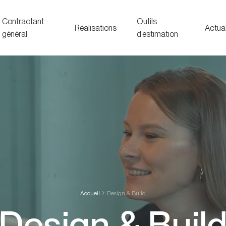
Contractant
Outils
Réalisations
Actual
général
d’estimation
Accueil
Design & Build
Design & Buil