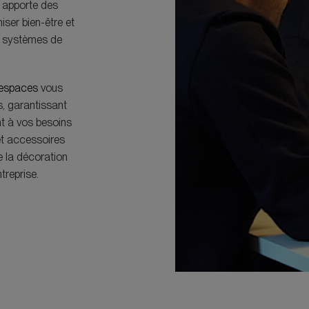
e apporte des
iser bien-être et
x systèmes de
’espaces
vous
s, garantissant
t à vos besoins
t accessoires
e la décoration
ntreprise.